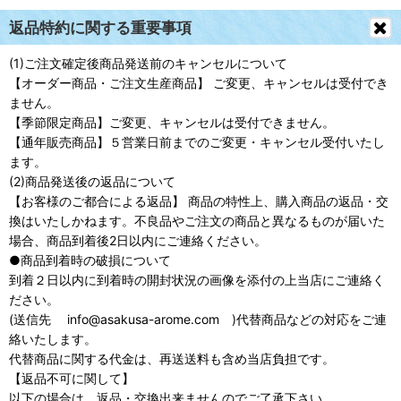
返品特約に関する重要事項
(1)ご注文確定後商品発送前のキャンセルについて
【オーダー商品・ご注文生産商品】 ご変更、キャンセルは受付でき
ません。
【季節限定商品】ご変更、キャンセルは受付できません。
【通年販売商品】５営業日前までのご変更・キャンセル受付いたし
ます。
(2)商品発送後の返品について
【お客様のご都合による返品】 商品の特性上、購入商品の返品・交
換はいたしかねます。不良品やご注文の商品と異なるものが届いた
場合、商品到着後2日以内にご連絡ください。
●商品到着時の破損について
到着２日以内に到着時の開封状況の画像を添付の上当店にご連絡く
ださい。
(送信先 info@asakusa-arome.com )代替商品などの対応をご連
絡いたします。
代替商品に関する代金は、再送送料も含め当店負担です。
【返品不可に関して】
以下の場合は、返品・交換出来ませんのでご了承下さい