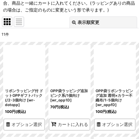
合、商品と一緒にカートに入れてください。(ラッピングありの商品
の場合は、ご指定のものに変更という形で承ります。)
表示順変更
閉じる
11
件
表示数
:
並び順
:
絞り込む
リボンラッピング付 ド
OPP袋ラッピング追加
OPP袋リボンラッピン
ットOPPギフトバック
ピンク系/1個向け
グ追加 透明×カラー不
(/2-3個向け
[
wr-
[
wr_opp1D
]
織布/1-5個向け
dotopp
]
[
wr_oppfD
]
70
円
(税込)
100
円
(税込)
100
円
(税込)
オプション選択
オプション選択
カートに入れる