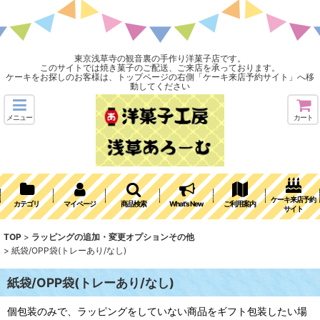
東京浅草寺の観音裏の手作り洋菓子店です。
このサイトでは焼き菓子のご配送、ご来店を承っております。
ケーキをお探しのお客様は、トップページの右側「ケーキ来店予約サイト」へ移
動してください
メニュー
カート
ケーキ来店予約
カテゴリ
マイページ
商品検索
What's New
ご利用案内
サイト
TOP
>
ラッピングの追加・変更オプションその他
>
紙袋/OPP袋(トレーあり/なし)
紙袋/OPP袋(トレーあり/なし)
個包装のみで、ラッピングをしていない商品をギフト包装したい場