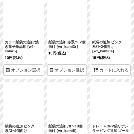
カラー紙袋の追加/焼
紙袋の追加 赤系/1-2個
紙袋の追加 ピンク
き菓子単品用
[
w1-
向け
[
wr_kami3r
]
系/1-2個向け
color5
]
[
wr_kami6s
]
15
円
(税込)
10
円
(税込)
15
円
(税込)
オプション選択
オプション選択
カートに入れる
紙袋の追加 ピンク
紙袋の追加 /8〜10個
トレー＋OPP袋リボン
系/3-4個向け
向け
[
wr_kami5
]
ラッピング追加 ゴール