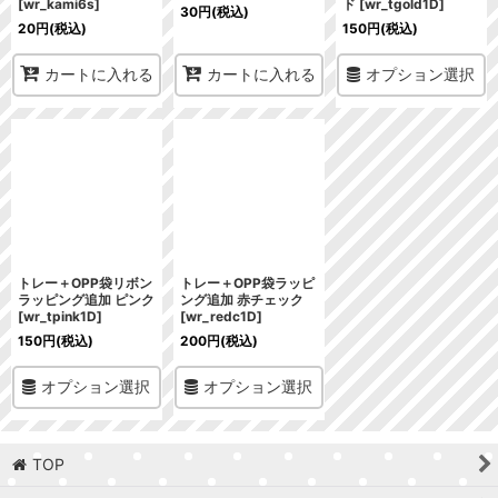
[
wr_kami6s
]
ド
[
wr_tgold1D
]
30
円
(税込)
20
円
(税込)
150
円
(税込)
オプション選択
カートに入れる
カートに入れる
トレー＋OPP袋リボン
トレー＋OPP袋ラッピ
ラッピング追加 ピンク
ング追加 赤チェック
[
wr_tpink1D
]
[
wr_redc1D
]
150
円
(税込)
200
円
(税込)
オプション選択
オプション選択
TOP