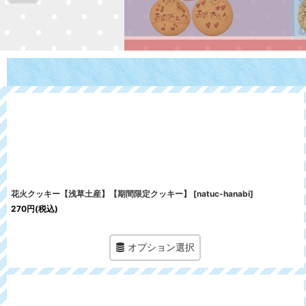
花火クッキー【浅草土産】【期間限定クッキー】
[
natuc-hanabi
]
270
円
(税込)
オプション選択