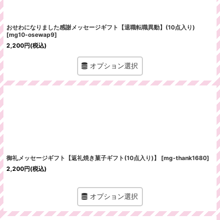
おせわになりました感謝メッセージギフト【退職転職異動】(10点入り)
[
mg10-osewap9
]
2,200
円
(税込)
オプション選択
御礼メッセージギフト【返礼焼き菓子ギフト(10点入り)】
[
mg-thank1680
]
2,200
円
(税込)
オプション選択