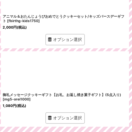
アニマル＆おたんじょうびおめでとうクッキーセット/キッズバースデーギフ
ト
[
fbirthg-kids1750
]
2,000
円
(税込)
オプション選択
御礼メッセージクッキーギフト【お礼、お返し焼き菓子ギフト】(5点入り)
[
mg5-orei1000
]
1,080
円
(税込)
オプション選択