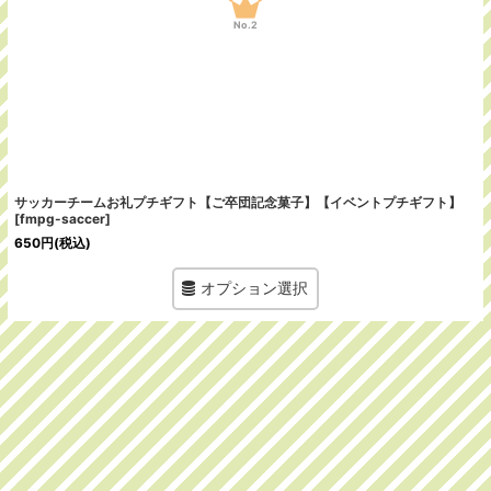
No.2
サッカーチームお礼プチギフト【ご卒団記念菓子】【イベントプチギフト】
[
fmpg-saccer
]
650
円
(税込)
オプション選択