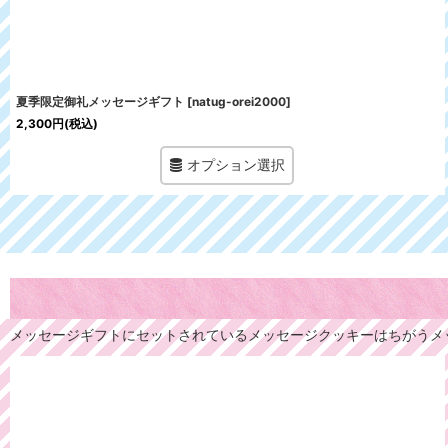
夏季限定御礼メッセージギフト
[
natug-orei2000
]
2,300
円
(税込)
オプション選択
メッセージギフトにセットされているメッセージクッキーはちがうメ