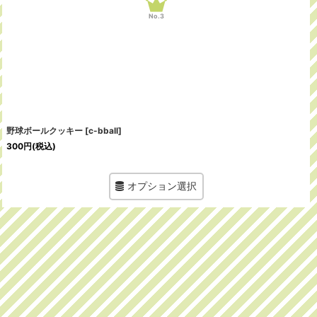
No.3
野球ボールクッキー
[
c-bball
]
300
円
(税込)
オプション選択