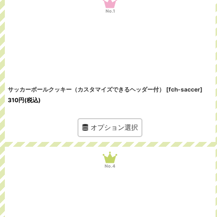
No.1
サッカーボールクッキー（カスタマイズできるヘッダー付）
[
fch-saccer
]
310
円
(税込)
オプション選択
No.4