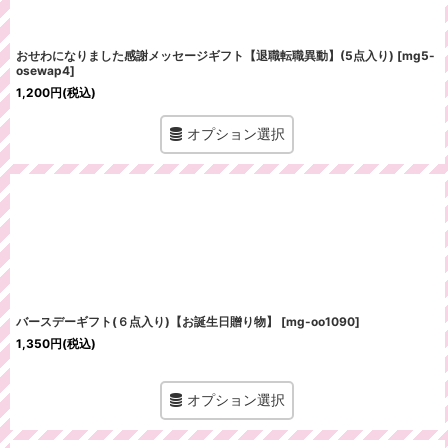
おせわになりました感謝メッセージギフト【退職転職異動】(5点入り)
[
mg5-
osewap4
]
1,200
円
(税込)
オプション選択
バースデーギフト(６点入り)【お誕生日贈り物】
[
mg-oo1090
]
1,350
円
(税込)
オプション選択