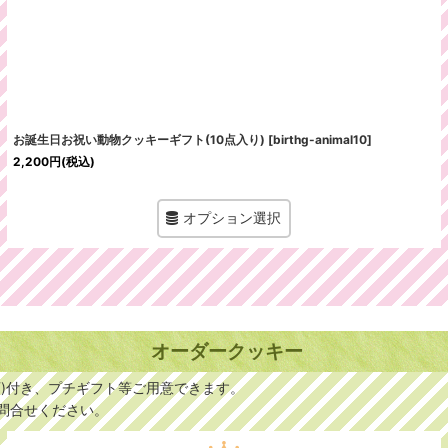
お誕生日お祝い動物クッキーギフト(10点入り)
[
birthg-animal10
]
2,200
円
(税込)
オプション選択
オーダークッキー
)付き、プチギフト等ご用意できます。
問合せください。