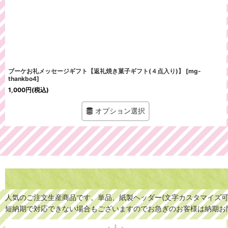
ブーケお礼メッセージギフト【返礼焼き菓子ギフト(４点入り)】
[
mg-
thankbo4
]
1,000
円
(税込)
オプション選択
人気のご注文生産商品です。単品、紙製ヘッダー(文字カスタマイズ可
短納期で対応できない場合もございますのでお急ぎのお客様は納期お