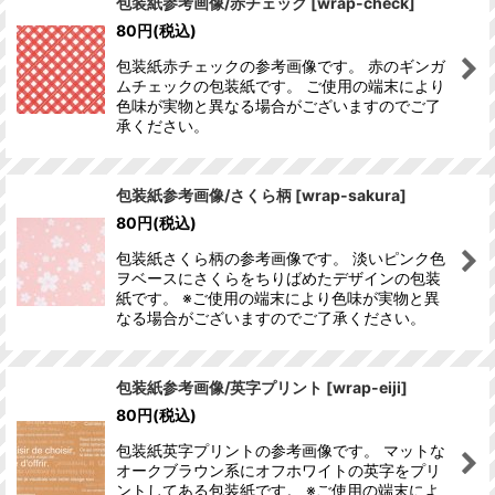
包装紙参考画像/赤チェック
[
wrap-check
]
80
円
(税込)
包装紙赤チェックの参考画像です。 赤のギンガ
ムチェックの包装紙です。 ご使用の端末により
色味が実物と異なる場合がございますのでご了
承ください。
包装紙参考画像/さくら柄
[
wrap-sakura
]
80
円
(税込)
包装紙さくら柄の参考画像です。 淡いピンク色
ヲベースにさくらをちりばめたデザインの包装
紙です。 ※ご使用の端末により色味が実物と異
なる場合がございますのでご了承ください。
包装紙参考画像/英字プリント
[
wrap-eiji
]
80
円
(税込)
包装紙英字プリントの参考画像です。 マットな
オークブラウン系にオフホワイトの英字をプリ
ントしてある包装紙です。 ※ご使用の端末によ