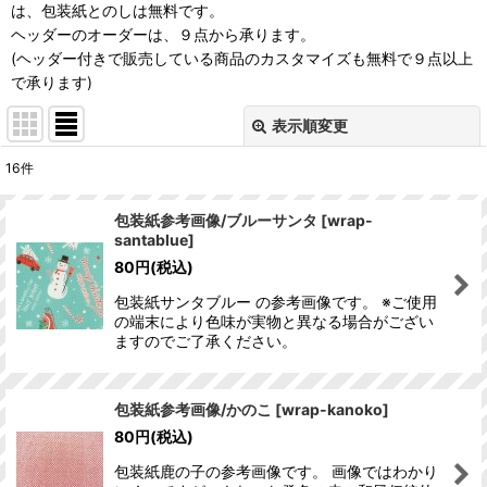
は、包装紙とのしは無料です。
ヘッダーのオーダーは、９点から承ります。
(ヘッダー付きで販売している商品のカスタマイズも無料で９点以上
で承ります)
表示順変更
閉じる
16
件
表示数
:
包装紙参考画像/ブルーサンタ
[
wrap-
santablue
]
並び順
:
80
円
(税込)
包装紙サンタブルー の参考画像です。 ※ご使用
絞り込む
の端末により色味が実物と異なる場合がござい
ますのでご了承ください。
包装紙参考画像/かのこ
[
wrap-kanoko
]
80
円
(税込)
包装紙鹿の子の参考画像です。 画像ではわかり