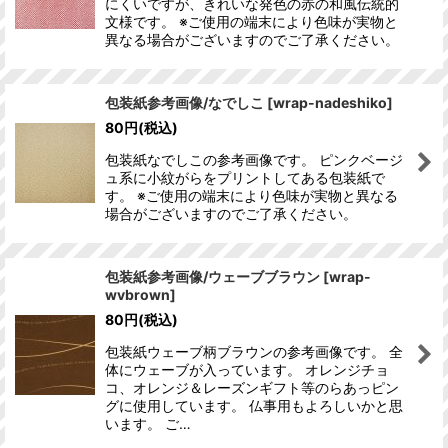
にくいですが、きれいな発色の赤の和風伝統的
文様です。 ※ご使用の端末により色味が実物と
異なる場合がございますのでご了承ください。
包装紙参考画像/なでしこ
[
wrap-nadeshiko
]
80
円
(税込)
包装紙なでしこの参考画像です。 ピンクベージ
ュ系に小紋がらをプリントしてある包装紙で
す。 ※ご使用の端末により色味が実物と異なる
場合がございますのでご了承ください。
包装紙参考画像/ウェーブブラウン
[
wrap-
wvbrown
]
80
円
(税込)
包装紙ウェーブ柄ブラウンの参考画像です。 全
体にウェーブが入っています。 オレンジチョ
コ、オレンジ＆レーズンギフト等のらあっピン
グに使用しています。 仏事用もよろしいかと思
います。 ご…