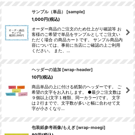
サンプル（単品）
[
sample
]
1,000
円
(税込)
オーダー商品のご注文のため仕上がり確認等 お
客様のご希望で単品をサンプルとしてご注文い
ただく場合 の商品カートです。 サンプル商品内
容については、事前に当店にご確認の上ご利用
ください。 また、…
ヘッダーの追加
[
wrap-header
]
10
円
(税込)
商品単品の上に付ける紙製のヘッダーです。 ご
希望の文字をお入れします。 ●最少ご注文数は
９個以上(文字１種類、同一カラー)です。 文字
は２行までで、文字数が多いと幅に合わせて文
字が小さくなり…
包装紙参考画像/もえぎ
[
wrap-moegi
]
80
円
(税込)