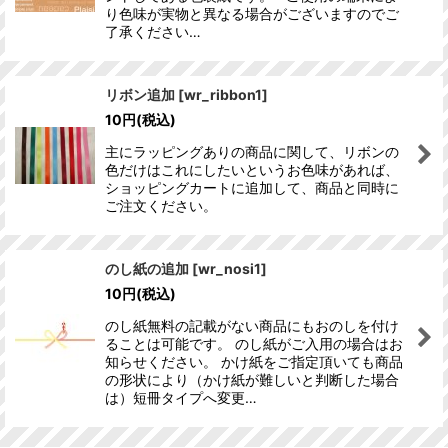
り色味が実物と異なる場合がございますのでご
了承ください…
リボン追加
[
wr_ribbon1
]
10
円
(税込)
主にラッピングありの商品に関して、リボンの
色だけはこれにしたいというお色味があれば、
ショッピングカートに追加して、商品と同時に
ご注文ください。
のし紙の追加
[
wr_nosi1
]
10
円
(税込)
のし紙無料の記載がない商品にもおのしを付け
ることは可能です。 のし紙がご入用の場合はお
知らせください。 かけ紙をご指定頂いても商品
の形状により（かけ紙が難しいと判断した場合
は）短冊タイプへ変更…