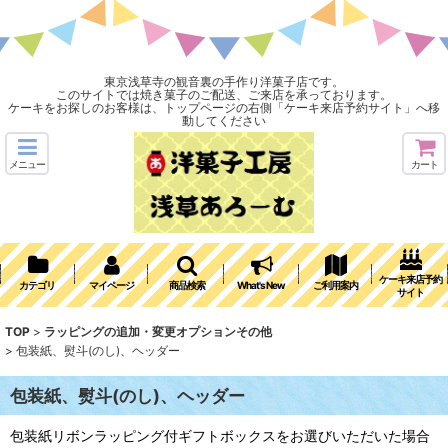
東京浅草寺の観音裏の手作り洋菓子店です。
このサイトでは焼き菓子のご配送、ご来店を承っております。
ケーキをお探しのお客様は、トップページの右側「ケーキ来店予約サイト」へ移
動してください
メニュー
カート
ケーキ来店予約
カテゴリ
マイページ
商品検索
What's New
ご利用案内
サイト
TOP
>
ラッピングの追加・変更オプションその他
>
包装紙、熨斗(のし)、ヘッダー
包装紙、熨斗(のし)、ヘッダー
包装紙リボンラッピング付ギフトボックスをお選びいただいた場合