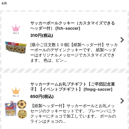
4
件
サッカーボールクッキー（カスタマイズできる
ヘッダー付）
[
fch-saccer
]
No.1
310
円
(税込)
[最小ご注文数１０個]【紙製ヘッダー付】サッカ
ーボールのデザインクッキーです。 紙製ヘッダ
ーはオリジナルメッセージでカスタマイズでき
ます。 色は、ピン…
サッカーチームお礼プチギフト【ご卒団記念菓
子】【イベントプチギフト】
[
fmpg-saccer
]
650
円
(税込)
No.2
【紙製ヘッダー付】サッカーボールとお礼メッ
セージのクッキーセットです。 プレーンバニラ
クッキーにチョコで加工しています。 ボールの
ラインはチョコの…