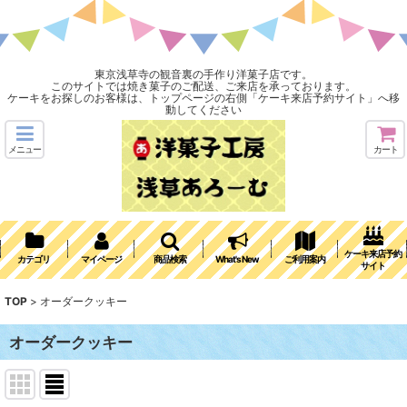
東京浅草寺の観音裏の手作り洋菓子店です。
このサイトでは焼き菓子のご配送、ご来店を承っております。
ケーキをお探しのお客様は、トップページの右側「ケーキ来店予約サイト」へ移
動してください
メニュー
カート
ケーキ来店予約
カテゴリ
マイページ
商品検索
What's New
ご利用案内
サイト
TOP
>
オーダークッキー
オーダークッキー