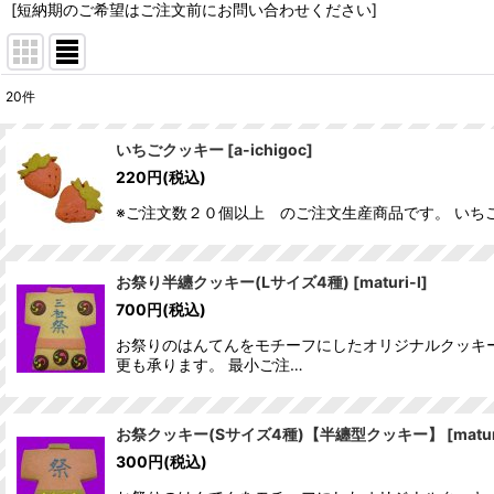
[短納期のご希望はご注文前にお問い合わせください]
20
件
表示数
:
いちごクッキー
[
a-ichigoc
]
220
円
(税込)
並び順
:
※ご注文数２０個以上 のご注文生産商品です。 いち
お祭り半纏クッキー(Lサイズ4種)
[
maturi-l
]
700
円
(税込)
お祭りのはんてんをモチーフにしたオリジナルクッキー
更も承ります。 最小ご注…
お祭クッキー(Sサイズ4種)【半纏型クッキー】
[
matu
300
円
(税込)