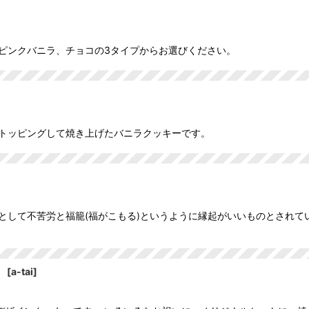
ピンクバニラ、チョコの3タイプからお選びください。
をトッピングして焼き上げたバニラクッキーです。
として不苦労と福籠(福がこもる)というように縁起がいいものとされて
】
[
a-tai
]