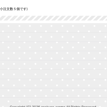
最小注文数５個です)
Copyright (C) 2026 asakusa-arome All Rights Reserved.