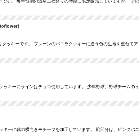
です。 毎年恒例の浅草三社祭りの時期に限定販売していますが、 そ
toflower
]
りクッキーです。 プレーンのバニラクッキーに違う色の生地を重ねてア
クッキーにラインはチョコ使用しています。 少年野球、野球チームの
ッキーに靴の横向きモチーフを加工しています。 靴部分は、ピンクバ