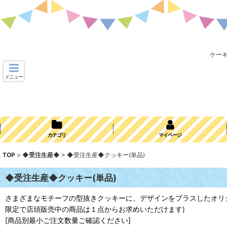
ケー
メニュー
カテゴリ
マイページ
TOP
>
◆受注生産◆
>
◆受注生産◆クッキー(単品)
◆受注生産◆クッキー(単品)
さまざまなモチーフの型抜きクッキーに、デザインをプラスしたオリ
限定で店頭販売中の商品は１点からお求めいただけます)
[商品別最小ご注文数量ご確認ください]