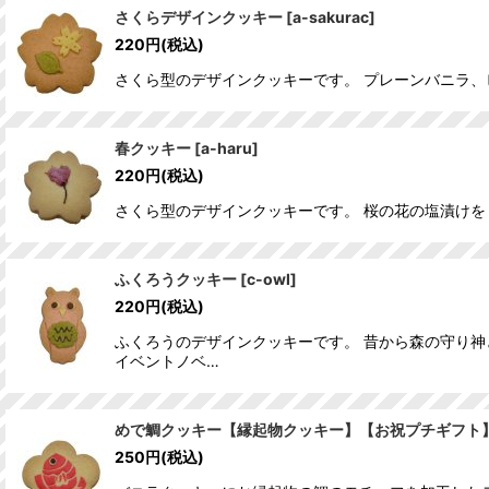
さくらデザインクッキー
[
a-sakurac
]
220
円
(税込)
さくら型のデザインクッキーです。 プレーンバニラ、
春クッキー
[
a-haru
]
220
円
(税込)
さくら型のデザインクッキーです。 桜の花の塩漬け
ふくろうクッキー
[
c-owl
]
220
円
(税込)
ふくろうのデザインクッキーです。 昔から森の守り神
イベントノベ…
めで鯛クッキー【縁起物クッキー】【お祝プチギフト
250
円
(税込)