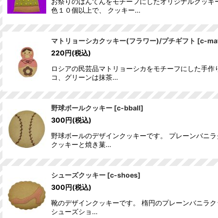
お祭りのはんてんをモチーフにしたオリジナルクッキー
色１０個以上で、 クッキー…
マトリョーシカクッキー(フラワー)/プチギフト
[
c-ma
220
円
(税込)
ロシアの民芸品マトリョーシカをモチーフにした手作
コ、グリーンは抹茶…
野球ボールクッキー
[
c-bball
]
300
円
(税込)
野球ボールのデザインクッキーです。 プレーンバニラ
クッキーと焼き菓…
シューズクッキー
[
c-shoes
]
300
円
(税込)
靴のデザインクッキーです。 楕円のプレーンバニラク
シューズショ…