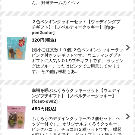
ん。 野球チームのイベン…
２色ペンギンクッキーセット【ウェディングプ
チギフト】【ノベルティークッキー】
[
fpg-
pen2color
]
320
円
(税込)
[最小ご注文数１０個]２色ペンギンクッキーラッ
ピング付きプチギフトです。 ウェディングプチ
ギフトに人気ＮＯ1のプチギフトです。 ラッピン
グはブルー、またはピンクでご用意しておりま
す。 その他は桜柄もあ…
幸福を呼ぶふくろうクッキーセット【ウェディ
ングプチギフト】【ノベルティークッキー】
[
fcset-owl2
]
450
円
(税込)
ふくろうのデザインクッキーの２個セット、ヘ
ッダー付です。 オリジナルふくろうクッキー、
ピンクバニラ、チョコの２種セットです。 縁起
が良いふくろうです。 ドットプリント袋入りで