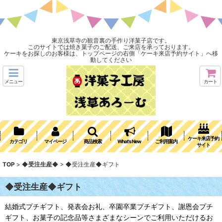
東京浅草寺の観音裏の手作り洋菓子店です。
このサイトでは焼き菓子のご配送、ご来店を承っております。
ケーキをお探しのお客様は、トップページの右側「ケーキ来店予約サイト」へ移
動してください
メニュー
カート
ケーキ来店予約
カテゴリ
マイページ
商品検索
What's New
ご利用案内
サイト
TOP
>
◆受注生産◆
>
◆受注生産◆ギフト
◆受注生産◆ギフト
結婚式プチギフト、発表会お礼、卒園卒業プチギフト、謝恩会プチ
ギフト、お菓子の記念品等さまざまなシーンでご利用いただけるお