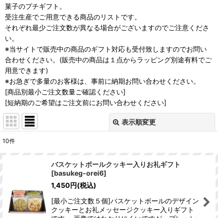
菓子のプチギフト。
受注生産でご用意できる商品のリストです。
それぞれ最少ご注文数が異なる場合がございますのでご注意くださ
い。
※当サイトで販売中の商品のギフト対応も受付致しますのでお問い
合わせください。(販売中の商品は１点からラッピング別途有料でご
用意できます)
※お急ぎで多量のお客様は、事前に納期お問い合わせください。
[商品別最小ご注文数量ご確認ください]
[短納期のご希望はご注文前にお問い合わせください]
表示順変更
閉じる
10
件
表示数
:
バスケットボールクッキー入りお礼ギフト
[
basukeg-orei6
]
並び順
:
1,450
円
(税込)
[最小ご注文数５個]バスケットボールのデザイン
絞り込む
クッキーとお礼メッセージクッキー入りギフト