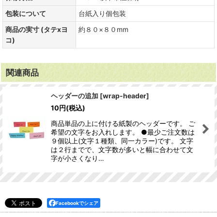
包装について
台紙入り個包装
商品の実寸 (タテxヨ
約８０×８０mm
コ)
関連商品
ヘッダーの追加
[
wrap-header
]
10
円
(税込)
商品単品の上に付ける紙製のヘッダーです。 ご
希望の文字をお入れします。 ●最少ご注文数は
９個以上(文字１種類、同一カラー)です。 文字
は２行までで、文字数が多いと幅に合わせて文
字が小さくなり…
Facebookでシェア