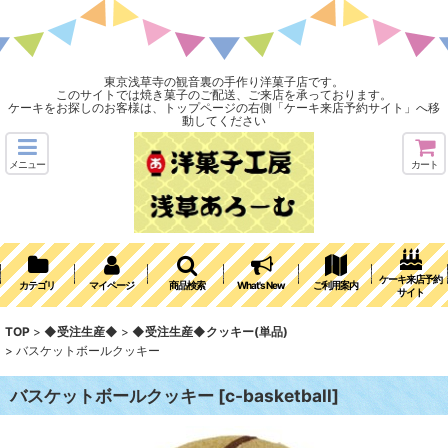
東京浅草寺の観音裏の手作り洋菓子店です。
このサイトでは焼き菓子のご配送、ご来店を承っております。
ケーキをお探しのお客様は、トップページの右側「ケーキ来店予約サイト」へ移
動してください
メニュー
カート
ケーキ来店予約
カテゴリ
マイページ
商品検索
What's New
ご利用案内
サイト
TOP
>
◆受注生産◆
>
◆受注生産◆クッキー(単品)
>
バスケットボールクッキー
バスケットボールクッキー
[
c-basketball
]