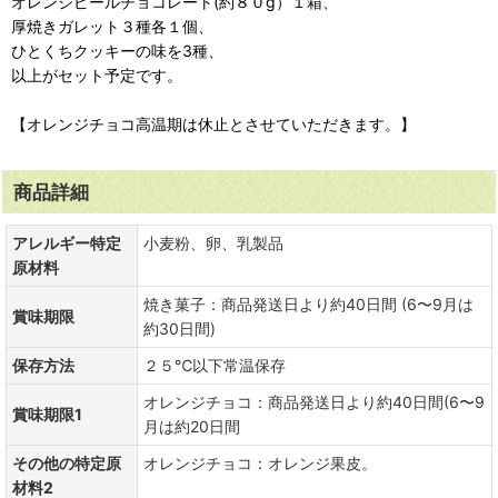
オレンジピールチョコレート(約８０g）１箱、
厚焼きガレット３種各１個、
ひとくちクッキーの味を3種、
以上がセット予定です。
【オレンジチョコ高温期は休止とさせていただきます。】
商品詳細
アレルギー特定
小麦粉、卵、乳製品
原材料
焼き菓子：商品発送日より約40日間 (6〜9月は
賞味期限
約30日間)
保存方法
２５℃以下常温保存
オレンジチョコ：商品発送日より約40日間(6〜9
賞味期限1
月は約20日間
その他の特定原
オレンジチョコ：オレンジ果皮。
材料2