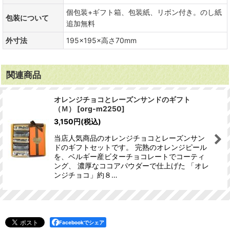
個包装+ギフト箱、包装紙、リボン付き。のし紙
包装について
追加無料
外寸法
195×195×高さ70mm
関連商品
オレンジチョコとレーズンサンドのギフト
（Ｍ）
[
org-m2250
]
3,150
円
(税込)
当店人気商品のオレンジチョコとレーズンサン
ドのギフトセットです。 完熟のオレンジピール
を、ベルギー産ビターチョコレートでコーティ
ング、 濃厚なココアパウダーで仕上げた 「オレ
ンジチョコ」約８…
Facebookでシェア