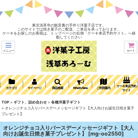
東京浅草寺の観音裏の手作り洋菓子店です。
このサイトでは焼き菓子のご配送、ご来店を承っております。
ケーキをお探しのお客様は、トップページの右側「ケーキ来店予約サイト」へ移
動してください
メニュー
カート
ケーキ来店予約
カテゴリ
マイページ
商品検索
What's New
ご利用案内
サイト
TOP
>
ギフト、詰め合わせ
>
各種洋菓子ギフト
>
オレンジチョコ入りバースデーメッセージギフト【大人向けお誕生日焼き菓子
プレゼント】
オレンジチョコ入りバースデーメッセージギフト【大人
向けお誕生日焼き菓子プレゼント】
[
mg-oo2550
]