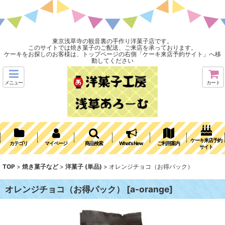
東京浅草寺の観音裏の手作り洋菓子店です。
このサイトでは焼き菓子のご配送、ご来店を承っております。
ケーキをお探しのお客様は、トップページの右側「ケーキ来店予約サイト」へ移
動してください
メニュー
カート
ケーキ来店予約
カテゴリ
マイページ
商品検索
What's New
ご利用案内
サイト
TOP
>
焼き菓子など
>
洋菓子 (単品)
>
オレンジチョコ（お得パック）
オレンジチョコ（お得パック）
[
a-orange
]