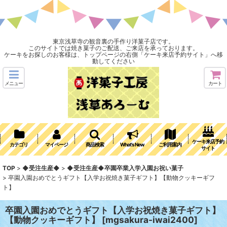
東京浅草寺の観音裏の手作り洋菓子店です。
このサイトでは焼き菓子のご配送、ご来店を承っております。
ケーキをお探しのお客様は、トップページの右側「ケーキ来店予約サイト」へ移
動してください
メニュー
カート
ケーキ来店予約
カテゴリ
マイページ
商品検索
What's New
ご利用案内
サイト
TOP
>
◆受注生産◆
>
◆受注生産◆卒園卒業入学入園お祝い菓子
>
卒園入園おめでとうギフト【入学お祝焼き菓子ギフト】【動物クッキーギフ
ト】
卒園入園おめでとうギフト【入学お祝焼き菓子ギフト】
【動物クッキーギフト】
[
mgsakura-iwai2400
]